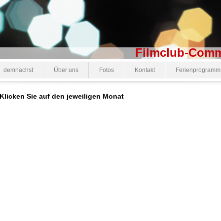
lub-Comma e.V. 
demnächst
Über uns
Fotos
Kontakt
Ferienprogramm
Klicken Sie auf den jeweiligen Monat